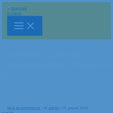
Gå
til
indholdet
U12PIKUNST: Skærbæk
Ungdomsboldklub – Erritsø GIF
(1)
Skriv en kommentar
/ Af
admin
/
25. januar 2024
Details