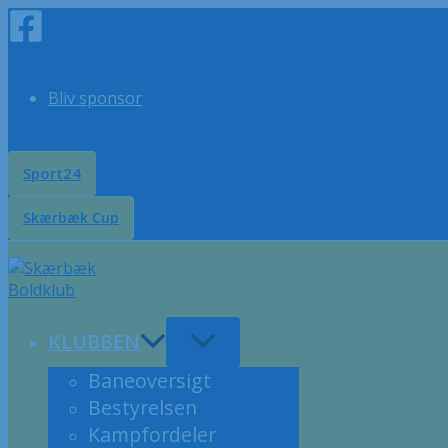
Gå
til
indholdet
Bliv sponsor
Sport24
Skærbæk Cup
KLUBBEN
Baneoversigt
Bestyrelsen
Kampfordeler