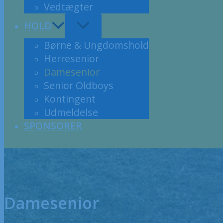
Vedtægter
HOLD
Børne & Ungdomshold
Herresenior
Damesenior
Senior Oldboys
Kontingent
Udmeldelse
SPONSORER
Damesenior